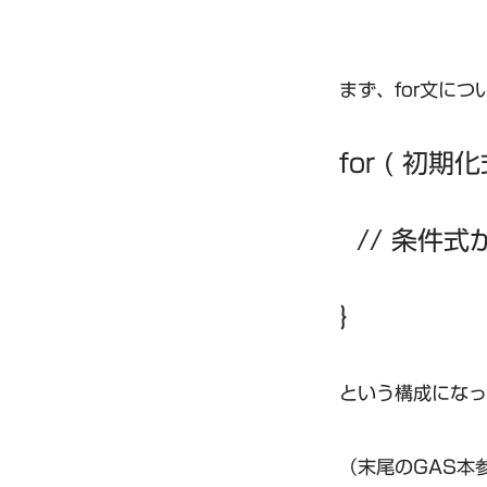
まず、for文に
for ( 初期化
// 条件式
｝
という構成になっ
（末尾のGAS本