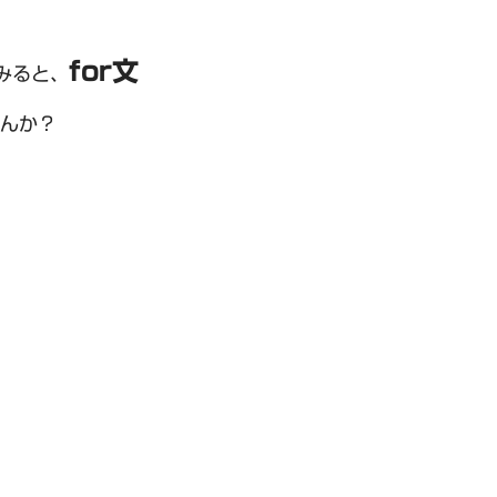
for文
みると、
んか？