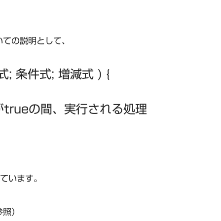
ついての説明として、
式; 条件式; 増減式 ) {
がtrueの間、実行される処理
ています。
参照）