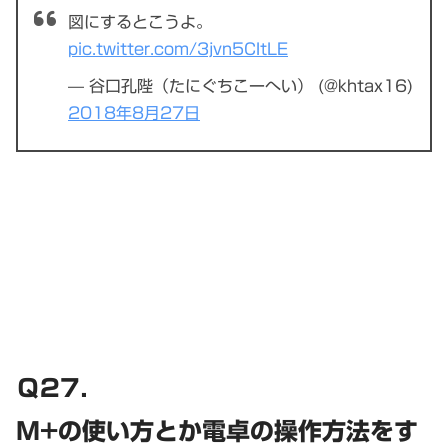
図にするとこうよ。
pic.twitter.com/3jvn5CItLE
— 谷口孔陛（たにぐちこーへい） (@khtax16)
2018年8月27日
Ｑ27．
M+の使い方とか電卓の操作方法をす