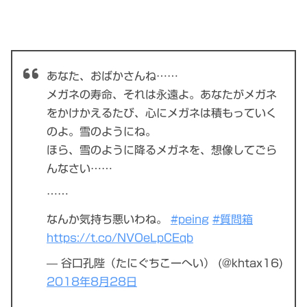
あなた、おばかさんね……
メガネの寿命、それは永遠よ。あなたがメガネ
をかけかえるたび、心にメガネは積もっていく
のよ。雪のようにね。
ほら、雪のように降るメガネを、想像してごら
んなさい……
……
なんか気持ち悪いわね。
#peing
#質問箱
https://t.co/NVOeLpCEqb
— 谷口孔陛（たにぐちこーへい） (@khtax16)
2018年8月28日