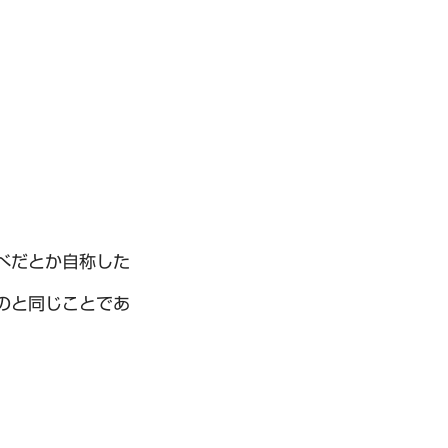
べだとか自称した
のと同じことであ