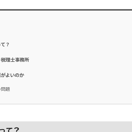
って？
＝税理士事務所
葉がよいのか
の問題
って？