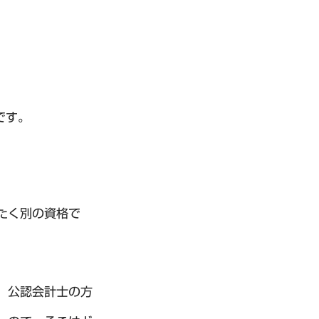
です。
たく別の資格で
、公認会計士の方