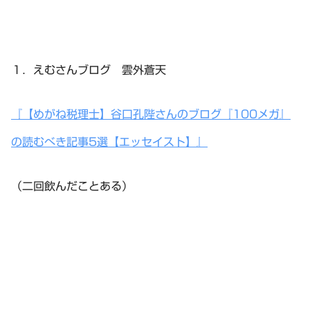
１．えむさんブログ 雲外蒼天
『【めがね税理士】谷口孔陛さんのブログ『100メガ』
の読むべき記事5選【エッセイスト】』
（二回飲んだことある）