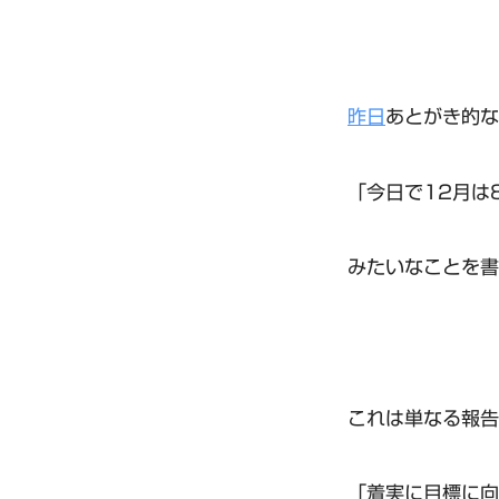
昨日
あとがき的な
「今日で12月は
みたいなことを書
これは単なる報告
「着実に目標に向