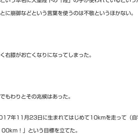
という本名に天皇陛下の「陛」の字が使われているといっ
とに崩御などという言葉を使うのは不敬というほかない。
く右膝がお亡くなりになってしまった。
でもわりとその兆候はあった。
017年11月23日に生まれてはじめて10kmを走って（
100km！」という目標を立てた。