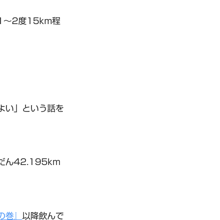
～2度15km程
よい」という話を
42.195km
の巻』
以降飲んで