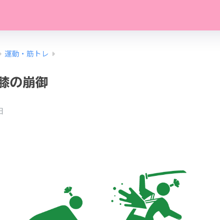
運動・筋トレ
膝の崩御
日