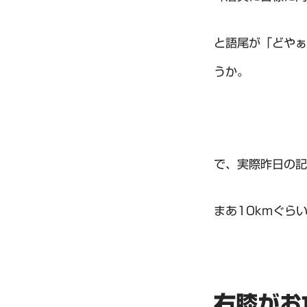
と語尾が「どやぁ
うか。
で、実際昨日の記
まあ10kmぐら
右膝がお