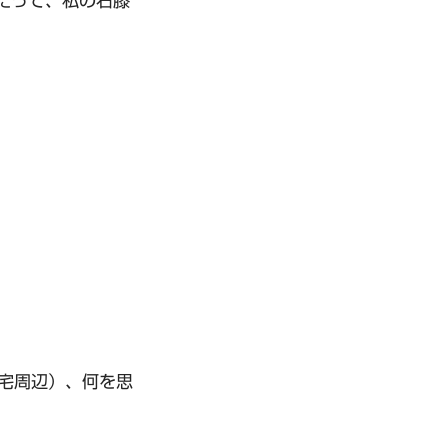
たって、私の右膝
自宅周辺）、何を思