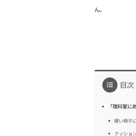
ん。
目次
「理科室に
硬い椅子
クッショ