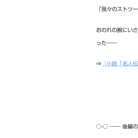
「我々のストツー
おのれの腕にいさ
った――
⇒
『小説「名人伝
○-○ ―― 後編