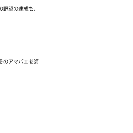
の野望の達成も、
そのアマバエ老師