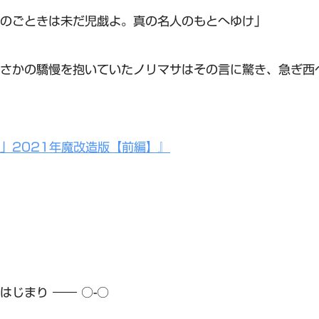
のごときは未だ児戯よ。真の名人のもとへゆけ」
さかの驕慢を抱いていたノリマサはその言に驚き、急ぎ西
」2021年魔改造版【前編】』
のはじまり ―― ○-○