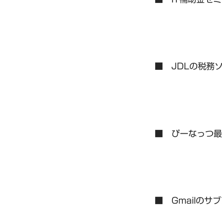
■ JDLの税務
■ ぴーなっつ最
■ Gmailのサ