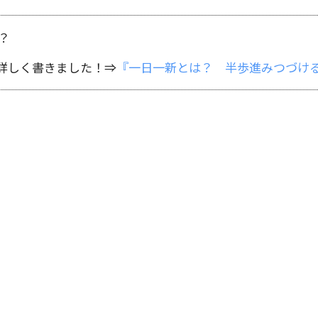
？
詳しく書きました！⇒
『一日一新とは？ 半歩進みつづけ