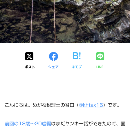
ポスト
シェア
はてブ
LINE
こんにちは。めがね税理士の谷口（
@khtax16
）です。
前回の18歳～20歳編
はまだヤンキー話ができたので、面