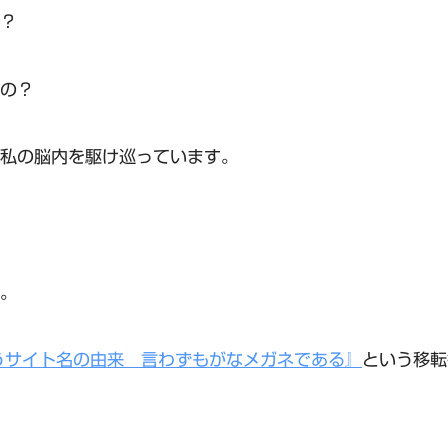
？
の？
私の脳内を駆け巡っています。
。
うサイト名の由来 言わずもがなメガネである』
という移転