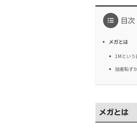
目次
メガとは
1Mという
拙者恥ず
メガとは