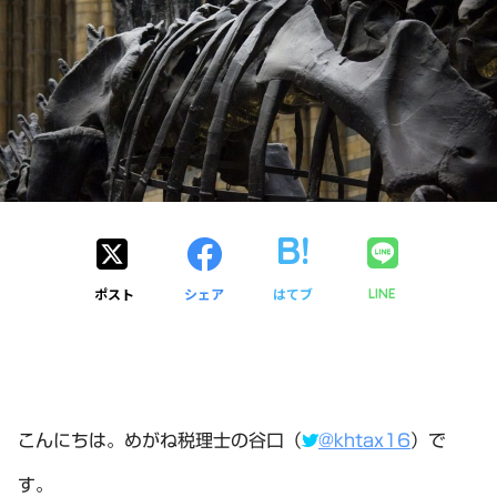
ポスト
シェア
はてブ
LINE
こんにちは。めがね税理士の谷口（
@khtax16
）で
す。