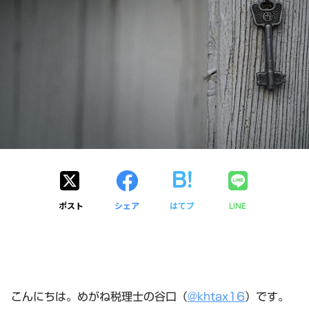
ポスト
シェア
はてブ
LINE
こんにちは。めがね税理士の谷口（
@khtax16
）です。