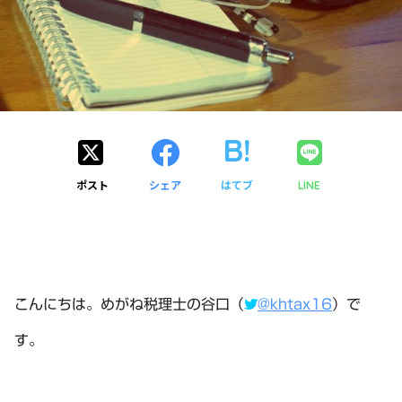
ポスト
シェア
はてブ
LINE
こんにちは。めがね税理士の谷口（
@khtax16
）で
す。