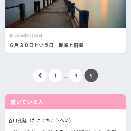
2016年6月30日
６月３０日という日 開業と廃業
1
…
4
5
書いている人
谷口孔陛（たにぐちこうへい）