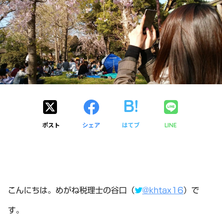
ポスト
シェア
はてブ
LINE
こんにちは。めがね税理士の谷口（
@khtax16
）で
す。